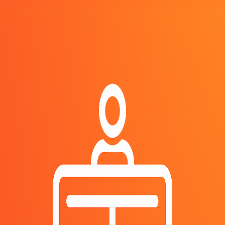
Back to Discover
“
스포츠, 보드게임 점수 기록. 팀 추가/삭제, 리더 표시.
Scoreboard
Free
Scoreboard
Free
sports
Modifiable
0
downloads
스포츠, 보드게임 점수 기록. 팀 추가/삭제, 리더 표시.
score
board
game
sports
counter
team
Sign in to get this app
Share