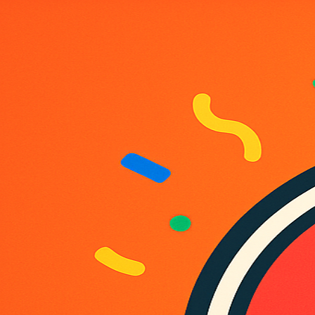
Back to Discover
점심 메뉴 룰렛
Free
점심 메뉴 룰렛
Free
entertainment
Modify & Redistribute
0
downloads
먹고 싶은 메뉴를 입력하고 룰렛을 돌려 오늘 점심을 재밌게 결
entertainment
official
Sign in to get this app
Share
reviews