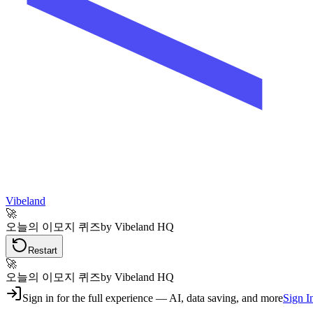
Vibeland
🚀
오늘의 이모지 퀴즈
by Vibeland HQ
Restart
🚀
오늘의 이모지 퀴즈
by Vibeland HQ
Sign in for the full experience — AI, data saving, and more
Sign I